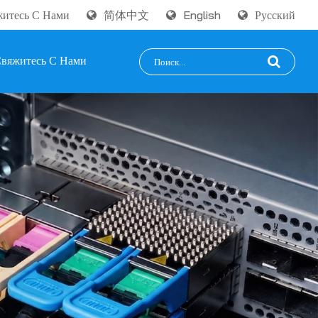
итесь С Нами
简体中文
English
Русский
вяжитесь С Нами