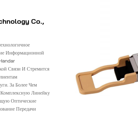
chnology Co.,
технологичное
итие Информационной
Handar
кой Связи И Стремится
Клиентам
ги. За Более Чем
а Комплексную Линейку
ющую Оптические
ование Передачи