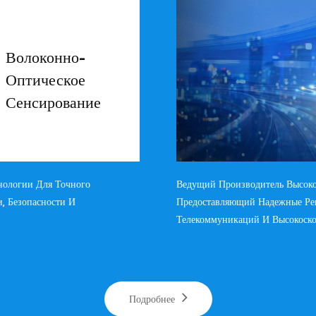
Волоконно-
Оптическое
Сенсирование
нологии Для Точного
Ведущий Производитель Высоко
, Безопасности И
Предоставляющий Надежные Ре
Телекоммуникаций И Высокоско
Подробнее