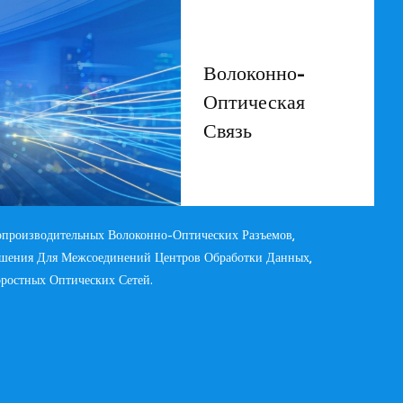
Волоконно-
Оптическая
Связь
производительных Волоконно-Оптических Разъемов,
шения Для Межсоединений Центров Обработки Данных,
ростных Оптических Сетей.