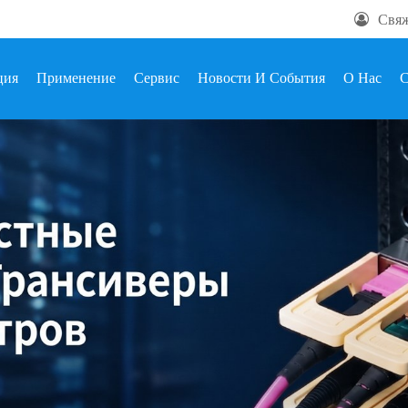
Свяж
ция
Применение
Сервис
Новости И События
О Нас
С